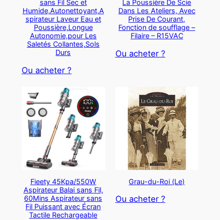
sans Fil Sec et
La Poussière De Scie
Humide,Autonettoyant,A
Dans Les Ateliers, Avec
spirateur Laveur Eau et
Prise De Courant,
Poussière,Longue
Fonction de soufflage –
Autonomie,pour Les
Filaire – R15VAC
Saletés Collantes,Sols
Durs
Ou acheter ?
Ou acheter ?
Fieety 45Kpa/550W
Grau-du-Roi (Le)
Aspirateur Balai sans Fil,
60Mins Aspirateur sans
Ou acheter ?
Fil Puissant avec Écran
Tactile Rechargeable