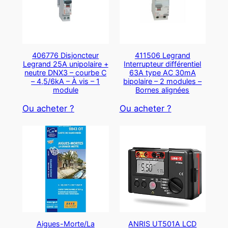
406776 Disjoncteur
411506 Legrand
Legrand 25A unipolaire +
Interrupteur différentiel
neutre DNX3 – courbe C
63A type AC 30mA
– 4,5/6kA – À vis – 1
bipolaire – 2 modules –
module
Bornes alignées
Ou acheter ?
Ou acheter ?
Aigues-Morte/La
ANRIS UT501A LCD