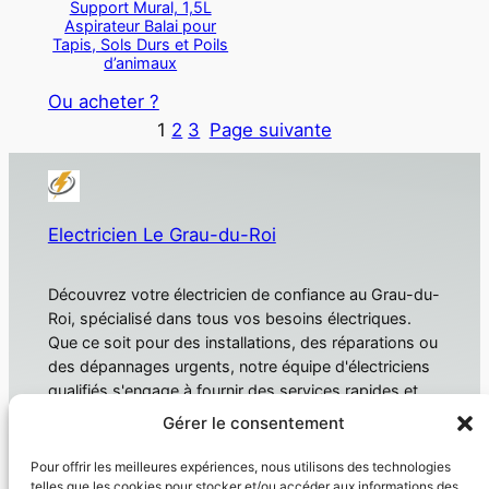
Support Mural, 1,5L
Aspirateur Balai pour
Tapis, Sols Durs et Poils
d’animaux
Ou acheter ?
1
2
3
Page suivante
Electricien Le Grau-du-Roi
Découvrez votre électricien de confiance au Grau-du-
Roi, spécialisé dans tous vos besoins électriques.
Que ce soit pour des installations, des réparations ou
des dépannages urgents, notre équipe d'électriciens
qualifiés s'engage à fournir des services rapides et
fiables. Électricien Le Grau-du-Roi
Gérer le consentement
À propos
Confidentialité
Pour offrir les meilleures expériences, nous utilisons des technologies
telles que les cookies pour stocker et/ou accéder aux informations des