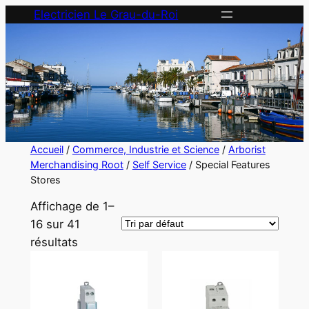
Aller
Electricien Le Grau-du-Roi
au
contenu
Accueil
/
Commerce, Industrie et Science
/
Arborist
Merchandising Root
/
Self Service
/ Special Features
Stores
Affichage de 1–
16 sur 41
résultats