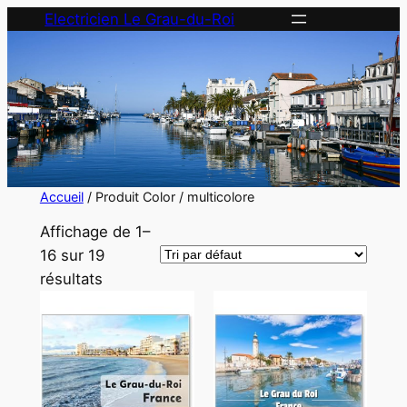
Aller
Electricien Le Grau-du-Roi
au
contenu
Accueil
/ Produit Color / multicolore
Affichage de 1–
16 sur 19
résultats