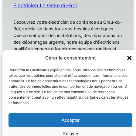
Electricien Le Grau-du-Roi
Découvrez votre électricien de confiance au Grau-du-
Roi, spécialisé dans tous vos besoins électriques.
Que ce soit pour des installations, des réparations ou
des dépannages urgents, notre équipe d'électriciens
qualifiés s'engage à fournir des services rapides et
fiables. Électricien Le Grau-du-Roi
Gérer le consentement
À propos
Confidentialité
Pour offrir les meilleures expériences, nous utilisons des technologies
telles que les cookies pour stocker et/ou accéder aux informations des
Domotique
Politique de confidentialité
appareils. Le fait de consentir à ces technologies nous permettra de
traiter des données telles que le comportement de navigation ou les ID
Électricien
Conditions générales
uniques sur ce site. Le fait de ne pas consentir ou de retirer son
Produit
Nous contacter
consentement peut avoir un effet négatif sur certaines caractéristiques
et fonctions.
Réseaux sociaux
Facebook
Accepter
Instagram
Twitter/X
Refuser