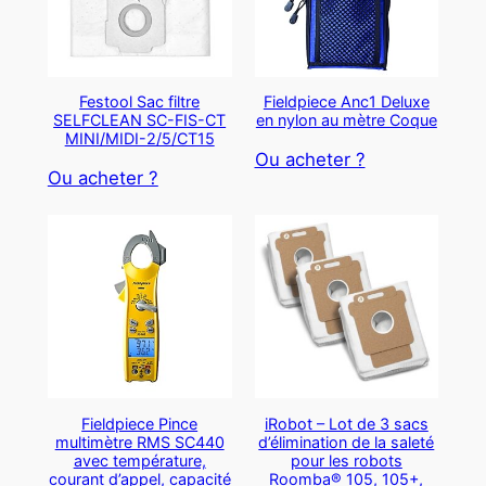
Festool Sac filtre
Fieldpiece Anc1 Deluxe
SELFCLEAN SC-FIS-CT
en nylon au mètre Coque
MINI/MIDI-2/5/CT15
Ou acheter ?
Ou acheter ?
Fieldpiece Pince
iRobot – Lot de 3 sacs
multimètre RMS SC440
d’élimination de la saleté
avec température,
pour les robots
courant d’appel, capacité
Roomba® 105, 105+,