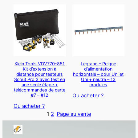
Klein Tools VDV770-851
Legrand – Peigne
Kit d’extension à
d’alimentation
distance pour testeurs
horizontale – pour Uni et
Scout Pro 3 avec test en
Uni + neutre – 13
une seule étape +
modules
télécommandes de carte
#7 – #12
Ou acheter ?
Ou acheter ?
1
2
Page suivante