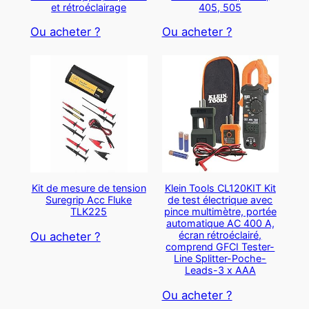
et rétroéclairage
405, 505
Ou acheter ?
Ou acheter ?
Kit de mesure de tension
Klein Tools CL120KIT Kit
Suregrip Acc Fluke
de test électrique avec
TLK225
pince multimètre, portée
automatique AC 400 A,
écran rétroéclairé,
Ou acheter ?
comprend GFCI Tester-
Line Splitter-Poche-
Leads-3 x AAA
Ou acheter ?