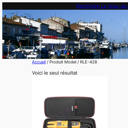
Aller
Electricien Le Grau-du
au
contenu
Accueil
/ Produit Model / RLE-428
Voici le seul résultat