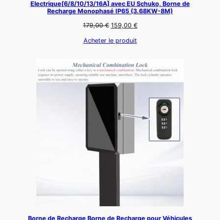
Electrique[6/8/10/13/16A] avec EU Schuko, Borne de
Recharge Monophasé IP65 (3.68KW-8M)
Le
Le
179,00
€
159,00
€
prix
prix
Acheter le produit
initial
actuel
était :
est :
179,00 €.
159,00 €.
Borne de Recharge Borne de Recharge pour Véhicules