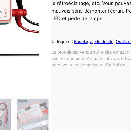
le rétroéclairage, etc. Vous pouvez
mauvais sans démonter l’écran. Peu
LED et perle de lampe.
Catégorie :
Bricolage
, 
Électricité
, 
Outils e
Le produit est vendu sur le site Amazon. 
veuillez contacter Amazon. Si vous effec
percevoir une commission d’affiliation.