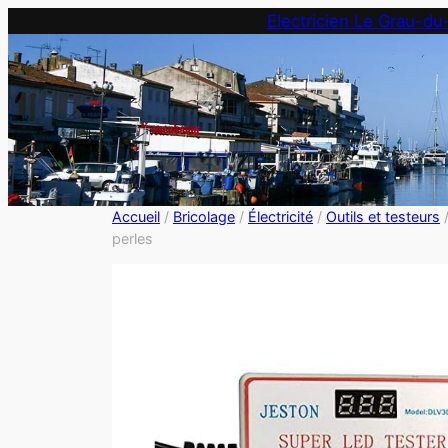
Electricien Le Grau-du
Accueil
/
Bricolage
/
Électricité
/
Outils et testeurs
perles