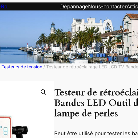
-Roi
Dépannage
Nous-contacter
Artic
/
Testeurs de tension
/ Testeur de rétroéclairage LED LCD TV Bande
Testeur de rétroéc
Bandes LED Outil de
lampe de perles
Peut être utilisé pour tester les 