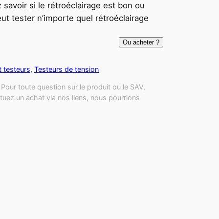
 savoir si le rétroéclairage est bon ou
t tester n’importe quel rétroéclairage
Ou acheter ?
t testeurs
, 
Testeurs de tension
Pour toute question sur le produit ou le SAV,
tuez un achat via nos liens, nous pourrions