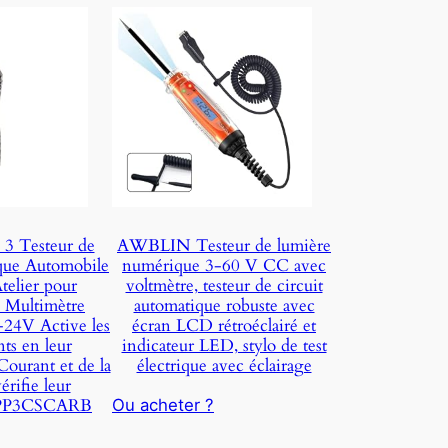
3 Testeur de
AWBLIN Testeur de lumière
ique Automobile
numérique 3-60 V CC avec
telier pour
voltmètre, testeur de circuit
 Multimètre
automatique robuste avec
24V Active les
écran LCD rétroéclairé et
s en leur
indicateur LED, stylo de test
Courant et de la
électrique avec éclairage
érifie leur
 PP3CSCARB
Ou acheter ?