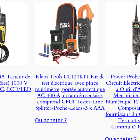
 Testeur de
Klein Tools CL120KIT Kit de
Power Probe 
ôles) 1000 V
test électrique avec pince
Circuit Électr
C, LCD/LED,
multimètre, portée automatique
a Outil d’A
AC 400 A, écran rétroéclairé,
Mécanicien
comprend GFCI Tester-Line
Numérique 12-
Splitter-Poche-Leads-3 x AAA
Composant
fournissant du 
Terre et v
Ou acheter ?
Continuité
Ou acheter ?