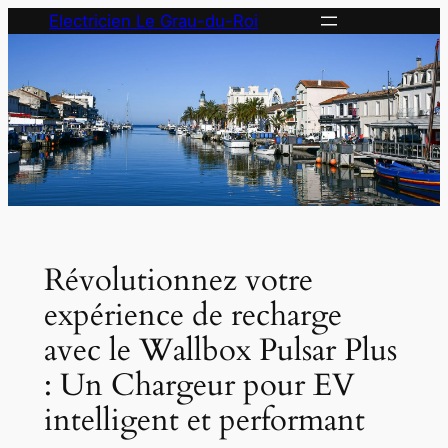
Aller
Electricien Le Grau-du-Roi
au
contenu
Révolutionnez votre
expérience de recharge
avec le Wallbox Pulsar Plus
: Un Chargeur pour EV
intelligent et performant