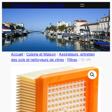
Electricien Le Grau-du-Roi
Accueil
/
Cuisine et Maison
/
Aspirateurs, entretien
des sols et nettoyeurs de vitres
/
Filtres
/ 1E-VK