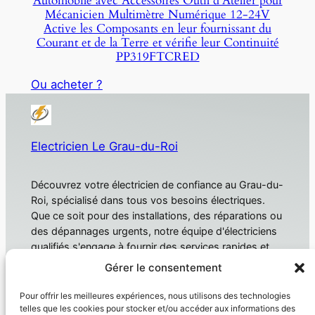
Automobile avec Accessoires Outil d’Atelier pour
Mécanicien Multimètre Numérique 12-24V
Active les Composants en leur fournissant du
Courant et de la Terre et vérifie leur Continuité
PP319FTCRED
Ou acheter ?
Electricien Le Grau-du-Roi
Découvrez votre électricien de confiance au Grau-du-
Roi, spécialisé dans tous vos besoins électriques.
Que ce soit pour des installations, des réparations ou
des dépannages urgents, notre équipe d'électriciens
qualifiés s'engage à fournir des services rapides et
fiables. Électricien Le Grau-du-Roi
Gérer le consentement
À propos
Confidentialité
Pour offrir les meilleures expériences, nous utilisons des technologies
telles que les cookies pour stocker et/ou accéder aux informations des