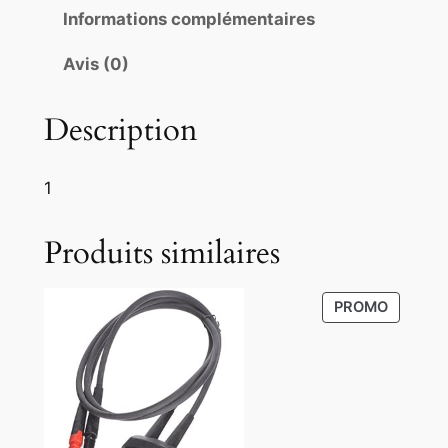
Informations complémentaires
Avis (0)
Description
1
Produits similaires
P
PROMO
R
O
D
U
C
T