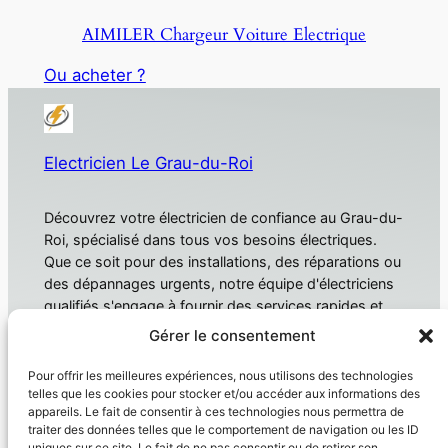
AIMILER Chargeur Voiture Electrique
Ou acheter ?
Electricien Le Grau-du-Roi
Découvrez votre électricien de confiance au Grau-du-
Roi, spécialisé dans tous vos besoins électriques.
Que ce soit pour des installations, des réparations ou
des dépannages urgents, notre équipe d'électriciens
qualifiés s'engage à fournir des services rapides et
fiables. Électricien Le Grau-du-Roi
Gérer le consentement
À propos
Confidentialité
Pour offrir les meilleures expériences, nous utilisons des technologies
telles que les cookies pour stocker et/ou accéder aux informations des
Domotique
Politique de confidentialité
appareils. Le fait de consentir à ces technologies nous permettra de
traiter des données telles que le comportement de navigation ou les ID
Électricien
Conditions générales
uniques sur ce site. Le fait de ne pas consentir ou de retirer son