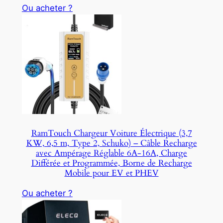
Ou acheter ?
RamTouch Chargeur Voiture Électrique (3,7
KW, 6,5 m, Type 2, Schuko) – Câble Recharge
avec Ampérage Réglable 6A-16A, Charge
Différée et Programmée, Borne de Recharge
Mobile pour EV et PHEV
Ou acheter ?