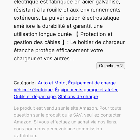
électrique est fabriquée en acier galvanisé,
résistant à la rouille et aux environnements
extérieurs. La pulvérisation électrostatique
améliore la durabilité et garantit une
utilisation longue durée 【 Protection et
gestion des câbles 】: Le boîtier de chargeur
étanche protège efficacement votre
chargeur et vos autres…
Ou acheter ?
Catégorie :
Auto et Moto
, 
Équipement de charge
véhicule électrique
, 
Équipements garage et atelier
, 
Outils et dépannage
, 
Stations de charge
Le produit est vendu sur le site Amazon. Pour toute
question sur le produit ou le SAV, veuillez contacter
Amazon. Si vous effectuez un achat via nos liens,
nous pourrions percevoir une commission
d’affiliation.