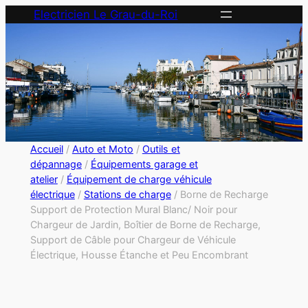
Electricien Le Grau-du-Roi
Accueil
/
Auto et Moto
/
Outils et
dépannage
/
Équipements garage et
atelier
/
Équipement de charge véhicule
électrique
/
Stations de charge
/ Borne de Recharge
Support de Protection Mural Blanc/ Noir pour
Chargeur de Jardin, Boîtier de Borne de Recharge,
Support de Câble pour Chargeur de Véhicule
Électrique, Housse Étanche et Peu Encombrant