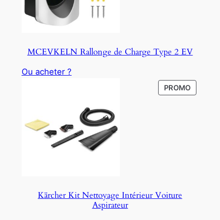
MCEVKELN Rallonge de Charge Type 2 EV
Ou acheter ?
P
PROMO
R
O
D
U
C
T
O
N
S
Kärcher Kit Nettoyage Intérieur Voiture
A
Aspirateur
L
E