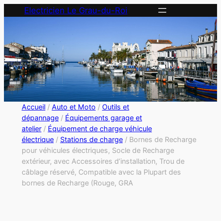
Electricien Le Grau-du-Roi
Accueil
/
Auto et Moto
/
Outils et
dépannage
/
Équipements garage et
atelier
/
Équipement de charge véhicule
électrique
/
Stations de charge
/ Bornes de Recharge
pour véhicules électriques, Socle de Recharge
extérieur, avec Accessoires d’installation, Trou de
câblage réservé, Compatible avec la Plupart des
bornes de Recharge (Rouge, GRA