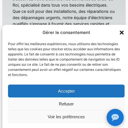
Roi, spécialisé dans tous vos besoins électriques.
Que ce soit pour des installations, des réparations ou
des dépannages urgents, notre équipe d'électriciens
qualifiés s'engage à fournir des services rapides et
fiables. Électricien Le Grau-du-Roi
Gérer le consentement
À propos
Confidentialité
Pour offrir les meilleures expériences, nous utilisons des technologies
telles que les cookies pour stocker et/ou accéder aux informations des
Domotique
Politique de confidentialité
appareils. Le fait de consentir à ces technologies nous permettra de
traiter des données telles que le comportement de navigation ou les ID
Électricien
Conditions générales
uniques sur ce site. Le fait de ne pas consentir ou de retirer son
Produit
Nous contacter
consentement peut avoir un effet négatif sur certaines caractéristiques
et fonctions.
Réseaux sociaux
Facebook
Accepter
Instagram
Twitter/X
Refuser
Copyright © 2026 –
Electricien Le Grau Du Roi
– siret
41448350300085
Voir les préférences