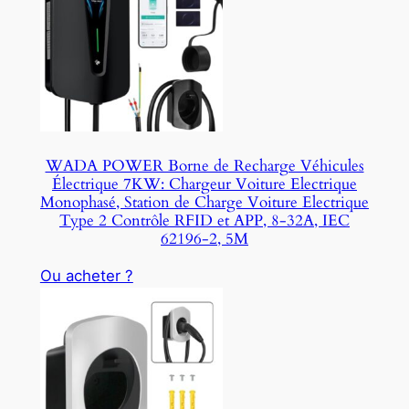
O
D
U
C
T
O
N
S
WADA POWER Borne de Recharge Véhicules
A
Électrique 7KW: Chargeur Voiture Electrique
L
Monophasé, Station de Charge Voiture Electrique
E
Type 2 Contrôle RFID et APP, 8-32A, IEC
62196-2, 5M
Ou acheter ?