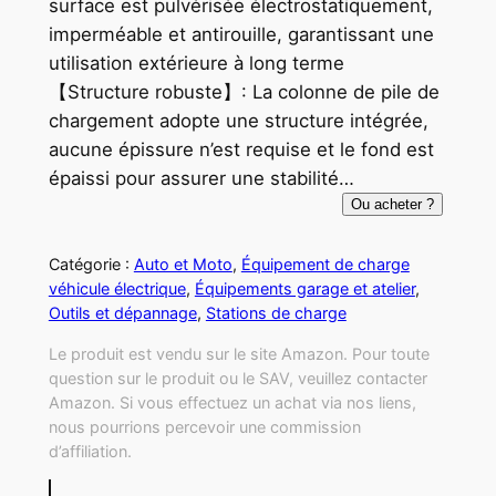
surface est pulvérisée électrostatiquement,
imperméable et antirouille, garantissant une
utilisation extérieure à long terme
【Structure robuste】: La colonne de pile de
chargement adopte une structure intégrée,
aucune épissure n’est requise et le fond est
épaissi pour assurer une stabilité…
Ou acheter ?
Catégorie :
Auto et Moto
, 
Équipement de charge
véhicule électrique
, 
Équipements garage et atelier
, 
Outils et dépannage
, 
Stations de charge
Le produit est vendu sur le site Amazon. Pour toute
question sur le produit ou le SAV, veuillez contacter
Amazon. Si vous effectuez un achat via nos liens,
nous pourrions percevoir une commission
d’affiliation.