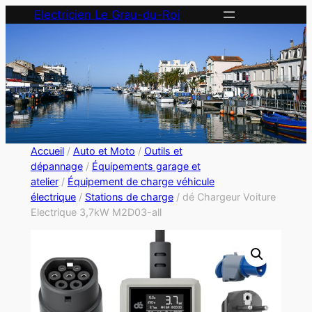
Electricien Le Grau-du-Roi
Accueil
/
Auto et Moto
/
Outils et
dépannage
/
Équipements garage et
atelier
/
Équipement de charge véhicule
électrique
/
Stations de charge
/ dé Chargeur Voiture
Electrique 3,7kW M2D03-all