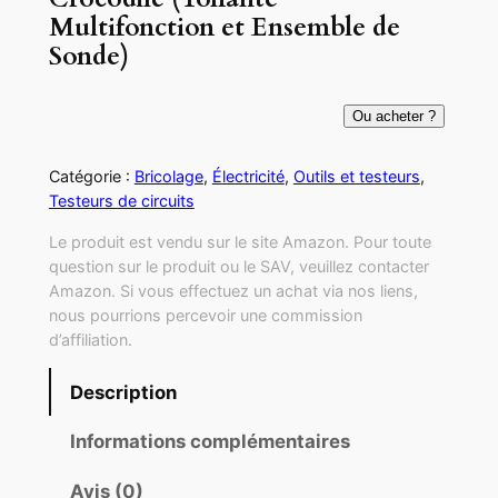
Multifonction et Ensemble de
Sonde)
Ou acheter ?
Catégorie :
Bricolage
, 
Électricité
, 
Outils et testeurs
, 
Testeurs de circuits
Le produit est vendu sur le site Amazon. Pour toute
question sur le produit ou le SAV, veuillez contacter
Amazon. Si vous effectuez un achat via nos liens,
nous pourrions percevoir une commission
d’affiliation.
Description
Informations complémentaires
Avis (0)