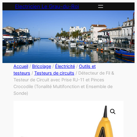
Electricien Le Grau-du-Roi
Accueil
/
Bricolage
/
Électricité
/
Outils et
testeurs
/
Testeurs de circuits
/ Détecteur de Fil &
Testeur de Circuit avec Prise RJ-11 et Pinces
Crocodile (Tonalité Multifonction et Ensemble de
Sonde)