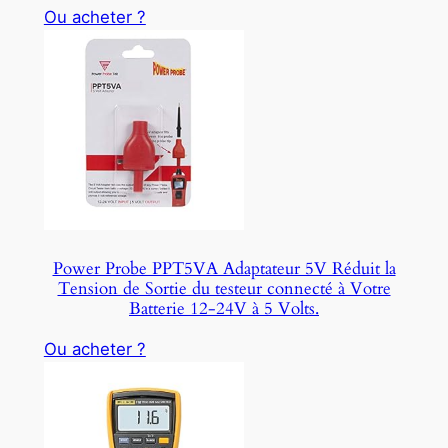
Ou acheter ?
Power Probe PPT5VA Adaptateur 5V Réduit la
Tension de Sortie du testeur connecté à Votre
Batterie 12-24V à 5 Volts.
Ou acheter ?