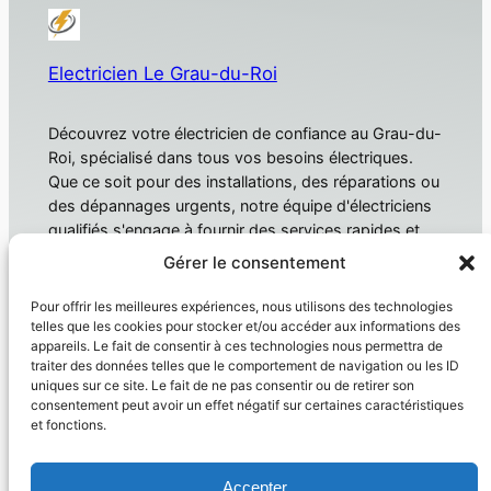
Electricien Le Grau-du-Roi
Découvrez votre électricien de confiance au Grau-du-
Roi, spécialisé dans tous vos besoins électriques.
Que ce soit pour des installations, des réparations ou
des dépannages urgents, notre équipe d'électriciens
qualifiés s'engage à fournir des services rapides et
fiables. Électricien Le Grau-du-Roi
Gérer le consentement
À propos
Confidentialité
Pour offrir les meilleures expériences, nous utilisons des technologies
telles que les cookies pour stocker et/ou accéder aux informations des
Domotique
Politique de confidentialité
appareils. Le fait de consentir à ces technologies nous permettra de
traiter des données telles que le comportement de navigation ou les ID
Électricien
Conditions générales
uniques sur ce site. Le fait de ne pas consentir ou de retirer son
Produit
Nous contacter
consentement peut avoir un effet négatif sur certaines caractéristiques
et fonctions.
Réseaux sociaux
Facebook
Accepter