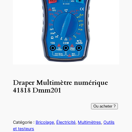
Draper Multimètre numérique
41818 Dmm201
Ou acheter ?
Catégorie :
Bricolage
, 
Électricité
, 
Multimètres
, 
Outils
et testeurs