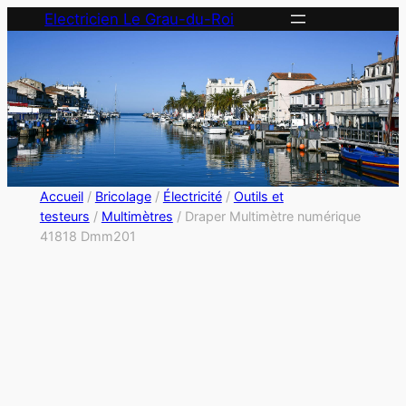
Electricien Le Grau-du-Roi
Accueil
/
Bricolage
/
Électricité
/
Outils et
testeurs
/
Multimètres
/ Draper Multimètre numérique
41818 Dmm201