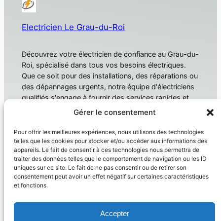
Electricien Le Grau-du-Roi
Découvrez votre électricien de confiance au Grau-du-
Roi, spécialisé dans tous vos besoins électriques.
Que ce soit pour des installations, des réparations ou
des dépannages urgents, notre équipe d'électriciens
qualifiés s'engage à fournir des services rapides et
fiables. Électricien Le Grau-du-Roi
Gérer le consentement
À propos
Confidentialité
Pour offrir les meilleures expériences, nous utilisons des technologies
telles que les cookies pour stocker et/ou accéder aux informations des
Domotique
Politique de confidentialité
appareils. Le fait de consentir à ces technologies nous permettra de
traiter des données telles que le comportement de navigation ou les ID
Électricien
Conditions générales
uniques sur ce site. Le fait de ne pas consentir ou de retirer son
Produit
Nous contacter
consentement peut avoir un effet négatif sur certaines caractéristiques
et fonctions.
Réseaux sociaux
Facebook
Accepter
Instagram