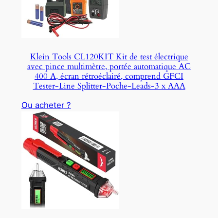
Klein Tools CL120KIT Kit de test électrique
avec pince multimètre, portée automatique AC
400 A, écran rétroéclairé, comprend GFCI
Tester-Line Splitter-Poche-Leads-3 x AAA
Ou acheter ?