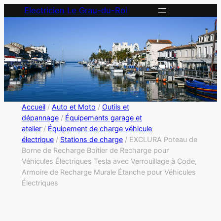
Electricien Le Grau-du-Roi
Accueil
/
Auto et Moto
/
Outils et
dépannage
/
Équipements garage et
atelier
/
Équipement de charge véhicule
électrique
/
Stations de charge
/ EXCLURA Poteau de
Borne de Recharge Boîtier de Recharge pour
Véhicules Électriques Tesla avec Verrouillage à Code,
Armoire de Recharge Murale Étanche pour Véhicules
Électriques