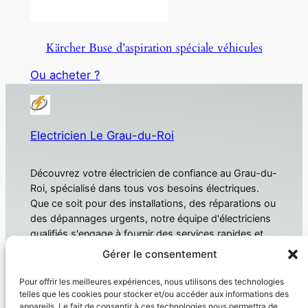
Kärcher Buse d’aspiration spéciale véhicules
Ou acheter ?
Electricien Le Grau-du-Roi
Découvrez votre électricien de confiance au Grau-du-
Roi, spécialisé dans tous vos besoins électriques.
Que ce soit pour des installations, des réparations ou
des dépannages urgents, notre équipe d'électriciens
qualifiés s'engage à fournir des services rapides et
fiables. Électricien Le Grau-du-Roi
Gérer le consentement
À propos
Confidentialité
Pour offrir les meilleures expériences, nous utilisons des technologies
telles que les cookies pour stocker et/ou accéder aux informations des
Domotique
Politique de confidentialité
appareils. Le fait de consentir à ces technologies nous permettra de