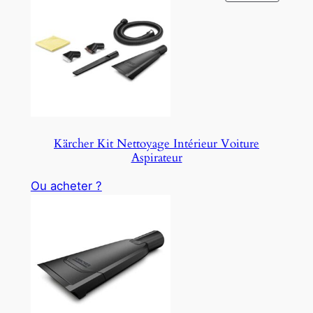
R
O
D
U
C
T
O
N
S
Kärcher Kit Nettoyage Intérieur Voiture
A
Aspirateur
L
E
Ou acheter ?