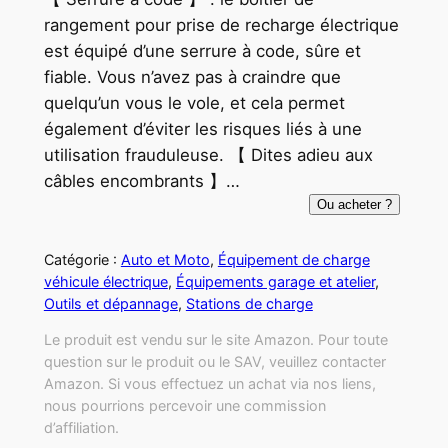
rangement pour prise de recharge électrique
est équipé d’une serrure à code, sûre et
fiable. Vous n’avez pas à craindre que
quelqu’un vous le vole, et cela permet
également d’éviter les risques liés à une
utilisation frauduleuse. 【 Dites adieu aux
câbles encombrants 】…
Ou acheter ?
Catégorie :
Auto et Moto
, 
Équipement de charge
véhicule électrique
, 
Équipements garage et atelier
, 
Outils et dépannage
, 
Stations de charge
Le produit est vendu sur le site Amazon. Pour toute
question sur le produit ou le SAV, veuillez contacter
Amazon. Si vous effectuez un achat via nos liens,
nous pourrions percevoir une commission
d’affiliation.