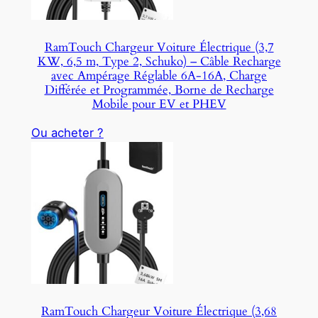
RamTouch Chargeur Voiture Électrique (3,7
KW, 6,5 m, Type 2, Schuko) – Câble Recharge
avec Ampérage Réglable 6A-16A, Charge
Différée et Programmée, Borne de Recharge
Mobile pour EV et PHEV
Ou acheter ?
RamTouch Chargeur Voiture Électrique (3,68