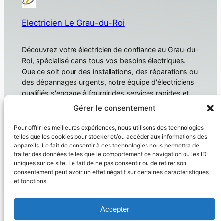
Electricien Le Grau-du-Roi
Découvrez votre électricien de confiance au Grau-du-
Roi, spécialisé dans tous vos besoins électriques.
Que ce soit pour des installations, des réparations ou
des dépannages urgents, notre équipe d'électriciens
qualifiés s'engage à fournir des services rapides et
fiables. Électricien Le Grau-du-Roi
Gérer le consentement
À propos
Confidentialité
Pour offrir les meilleures expériences, nous utilisons des technologies
telles que les cookies pour stocker et/ou accéder aux informations des
Domotique
Politique de confidentialité
appareils. Le fait de consentir à ces technologies nous permettra de
traiter des données telles que le comportement de navigation ou les ID
Électricien
Conditions générales
uniques sur ce site. Le fait de ne pas consentir ou de retirer son
Produit
Nous contacter
consentement peut avoir un effet négatif sur certaines caractéristiques
et fonctions.
Réseaux sociaux
Facebook
Accepter
Instagram