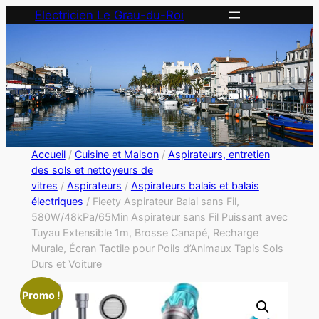
Electricien Le Grau-du-Roi
Accueil
/
Cuisine et Maison
/
Aspirateurs, entretien
des sols et nettoyeurs de
vitres
/
Aspirateurs
/
Aspirateurs balais et balais
électriques
/ Fieety Aspirateur Balai sans Fil,
580W/48kPa/65Min Aspirateur sans Fil Puissant avec
Tuyau Extensible 1m, Brosse Canapé, Recharge
Murale, Écran Tactile pour Poils d’Animaux Tapis Sols
Durs et Voiture
Promo !