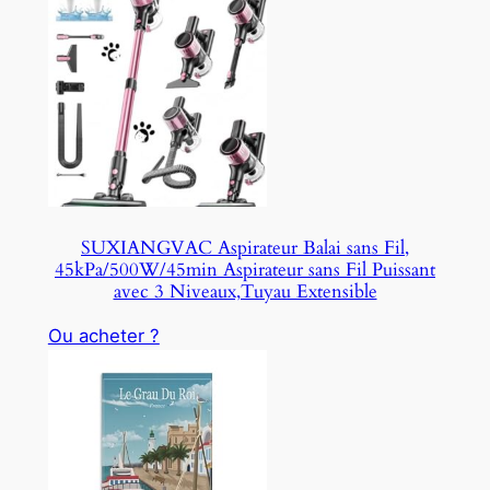
SUXIANGVAC Aspirateur Balai sans Fil,
45kPa/500W/45min Aspirateur sans Fil Puissant
avec 3 Niveaux,Tuyau Extensible
Ou acheter ?