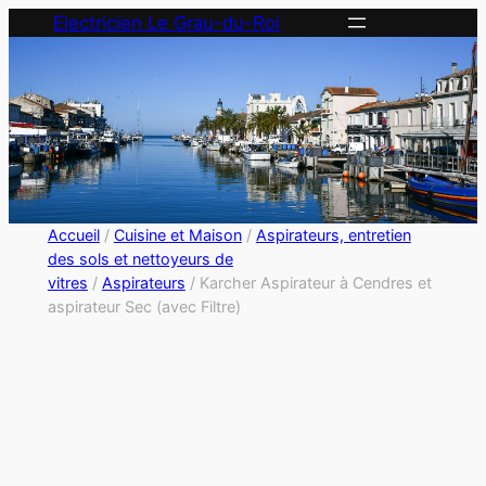
Electricien Le Grau-du-Roi
Accueil
/
Cuisine et Maison
/
Aspirateurs, entretien
des sols et nettoyeurs de
vitres
/
Aspirateurs
/ Karcher Aspirateur à Cendres et
aspirateur Sec (avec Filtre)