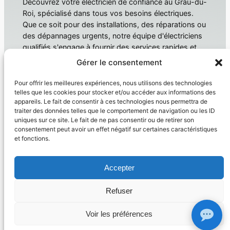
Découvrez votre électricien de confiance au Grau-du-
Roi, spécialisé dans tous vos besoins électriques.
Que ce soit pour des installations, des réparations ou
des dépannages urgents, notre équipe d'électriciens
qualifiés s'engage à fournir des services rapides et
fiables. Électricien Le Grau-du-Roi
Gérer le consentement
À propos
Confidentialité
Pour offrir les meilleures expériences, nous utilisons des technologies
telles que les cookies pour stocker et/ou accéder aux informations des
Domotique
Politique de confidentialité
appareils. Le fait de consentir à ces technologies nous permettra de
traiter des données telles que le comportement de navigation ou les ID
Électricien
Conditions générales
uniques sur ce site. Le fait de ne pas consentir ou de retirer son
Produit
Nous contacter
consentement peut avoir un effet négatif sur certaines caractéristiques
et fonctions.
Réseaux sociaux
Facebook
Accepter
Instagram
Twitter/X
Refuser
Copyright © 2026 –
Electricien Le Grau Du Roi
– siret
41448350300085
Voir les préférences