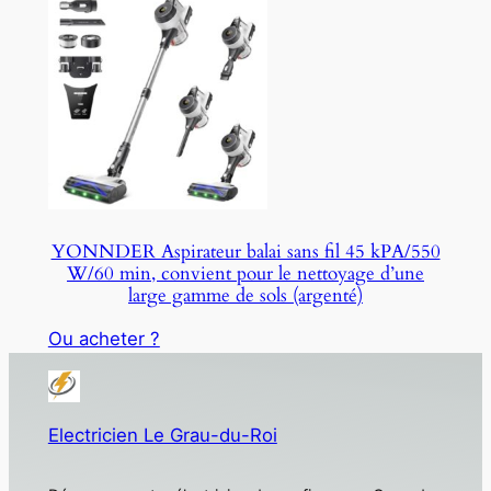
YONNDER Aspirateur balai sans fil 45 kPA/550
W/60 min, convient pour le nettoyage d’une
large gamme de sols (argenté)
Ou acheter ?
Electricien Le Grau-du-Roi