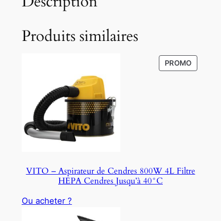
Description
Produits similaires
P
PROMO
R
O
D
U
C
T
O
N
S
VITO – Aspirateur de Cendres 800W 4L Filtre
A
HEPA Cendres Jusqu’à 40°C
L
E
Ou acheter ?