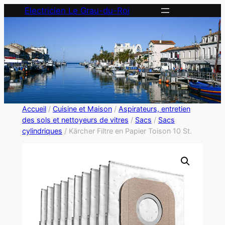
Electricien Le Grau-du-Roi
Accueil
/
Cuisine et Maison
/
Aspirateurs, entretien
des sols et nettoyeurs de vitres
/
Sacs
/
Sacs
cylindriques
/ Kärcher Filtre en Papier Toison 10 St.