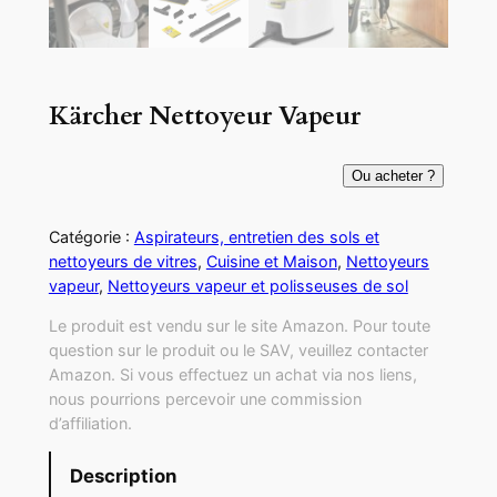
Kärcher Nettoyeur Vapeur
Ou acheter ?
Catégorie :
Aspirateurs, entretien des sols et
nettoyeurs de vitres
, 
Cuisine et Maison
, 
Nettoyeurs
vapeur
, 
Nettoyeurs vapeur et polisseuses de sol
Le produit est vendu sur le site Amazon. Pour toute
question sur le produit ou le SAV, veuillez contacter
Amazon. Si vous effectuez un achat via nos liens,
nous pourrions percevoir une commission
d’affiliation.
Description