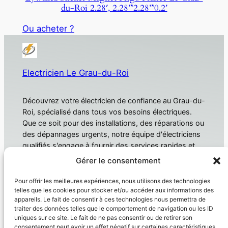
du-Roi 2.28′, 2.28’*2.28’*0.2′
Ou acheter ?
Electricien Le Grau-du-Roi
Découvrez votre électricien de confiance au Grau-du-
Roi, spécialisé dans tous vos besoins électriques.
Que ce soit pour des installations, des réparations ou
des dépannages urgents, notre équipe d'électriciens
qualifiés s'engage à fournir des services rapides et
fiables. Électricien Le Grau-du-Roi
Gérer le consentement
À propos
Confidentialité
Pour offrir les meilleures expériences, nous utilisons des technologies
telles que les cookies pour stocker et/ou accéder aux informations des
Domotique
Politique de confidentialité
appareils. Le fait de consentir à ces technologies nous permettra de
traiter des données telles que le comportement de navigation ou les ID
Électricien
Conditions générales
uniques sur ce site. Le fait de ne pas consentir ou de retirer son
Produit
Nous contacter
consentement peut avoir un effet négatif sur certaines caractéristiques