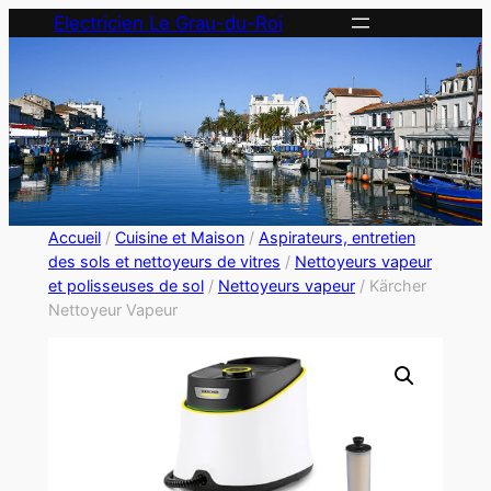
Electricien Le Grau-du-Roi
Accueil
/
Cuisine et Maison
/
Aspirateurs, entretien
des sols et nettoyeurs de vitres
/
Nettoyeurs vapeur
et polisseuses de sol
/
Nettoyeurs vapeur
/ Kärcher
Nettoyeur Vapeur