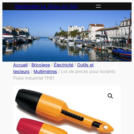
Electricien Le Grau-du-Roi
Accueil
/
Bricolage
/
Électricité
/
Outils et
testeurs
/
Multimètres
/ Lot de pinces pour isolants
Fluke Industrial TP81