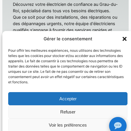
Découvrez votre électricien de confiance au Grau-du-
Roi, spécialisé dans tous vos besoins électriques.
Que ce soit pour des installations, des réparations ou
des dépannages urgents, notre équipe d'électriciens
qualifiés s'engage à fournir des services rapides et
fiables. Électricien Le Grau-du-Roi
Gérer le consentement
À propos
Confidentialité
Pour offrir les meilleures expériences, nous utilisons des technologies
telles que les cookies pour stocker et/ou accéder aux informations des
Domotique
Politique de confidentialité
appareils. Le fait de consentir à ces technologies nous permettra de
traiter des données telles que le comportement de navigation ou les ID
Électricien
Conditions générales
uniques sur ce site. Le fait de ne pas consentir ou de retirer son
Produit
Nous contacter
consentement peut avoir un effet négatif sur certaines caractéristiques
et fonctions.
Réseaux sociaux
Facebook
Accepter
Instagram
Twitter/X
Refuser
Copyright © 2026 –
Electricien Le Grau Du Roi
– siret
41448350300085
Voir les préférences