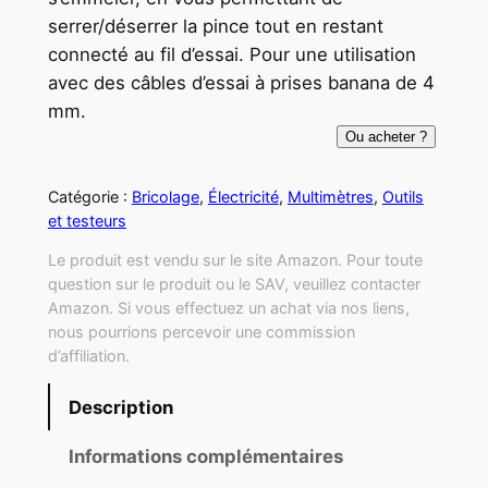
serrer/déserrer la pince tout en restant
connecté au fil d’essai. Pour une utilisation
avec des câbles d’essai à prises banana de 4
mm.
Ou acheter ?
Catégorie :
Bricolage
, 
Électricité
, 
Multimètres
, 
Outils
et testeurs
Le produit est vendu sur le site Amazon. Pour toute
question sur le produit ou le SAV, veuillez contacter
Amazon. Si vous effectuez un achat via nos liens,
nous pourrions percevoir une commission
d’affiliation.
Description
Informations complémentaires