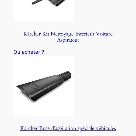
C
T
O
N
S
Kärcher Kit Nettoyage Intérieur Voiture
A
Aspirateur
L
E
Ou acheter ?
Kärcher Buse d’aspiration spéciale véhicules