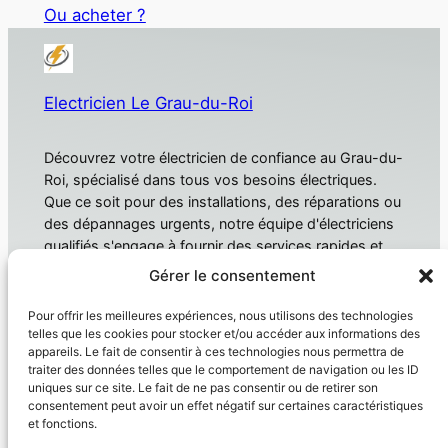
Ou acheter ?
Electricien Le Grau-du-Roi
Découvrez votre électricien de confiance au Grau-du-
Roi, spécialisé dans tous vos besoins électriques.
Que ce soit pour des installations, des réparations ou
des dépannages urgents, notre équipe d'électriciens
qualifiés s'engage à fournir des services rapides et
fiables. Électricien Le Grau-du-Roi
Gérer le consentement
À propos
Confidentialité
Pour offrir les meilleures expériences, nous utilisons des technologies
telles que les cookies pour stocker et/ou accéder aux informations des
Domotique
Politique de confidentialité
appareils. Le fait de consentir à ces technologies nous permettra de
traiter des données telles que le comportement de navigation ou les ID
Électricien
Conditions générales
uniques sur ce site. Le fait de ne pas consentir ou de retirer son
Produit
Nous contacter
consentement peut avoir un effet négatif sur certaines caractéristiques
et fonctions.
Réseaux sociaux