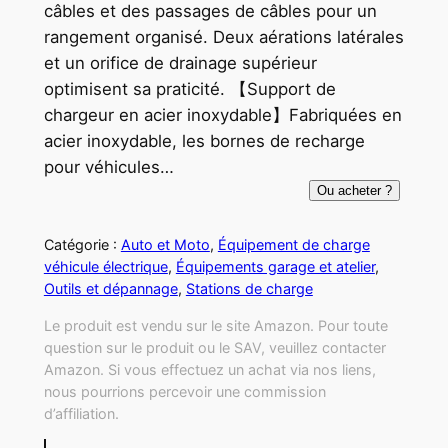
câbles et des passages de câbles pour un
rangement organisé. Deux aérations latérales
et un orifice de drainage supérieur
optimisent sa praticité. 【Support de
chargeur en acier inoxydable】Fabriquées en
acier inoxydable, les bornes de recharge
pour véhicules…
Ou acheter ?
Catégorie :
Auto et Moto
, 
Équipement de charge
véhicule électrique
, 
Équipements garage et atelier
, 
Outils et dépannage
, 
Stations de charge
Le produit est vendu sur le site Amazon. Pour toute
question sur le produit ou le SAV, veuillez contacter
Amazon. Si vous effectuez un achat via nos liens,
nous pourrions percevoir une commission
d’affiliation.