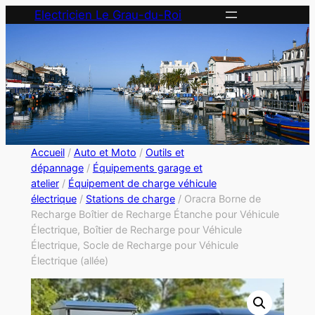
Electricien Le Grau-du-Roi
Accueil
/
Auto et Moto
/
Outils et
dépannage
/
Équipements garage et
atelier
/
Équipement de charge véhicule
électrique
/
Stations de charge
/ Oracra Borne de
Recharge Boîtier de Recharge Étanche pour Véhicule
Électrique, Boîtier de Recharge pour Véhicule
Électrique, Socle de Recharge pour Véhicule
Électrique (allée)