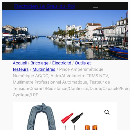
Electricien Le Grau-du-Roi
Accueil
/
Bricolage
/
Électricité
/
Outils et
testeurs
/
Multimètres
/ Pince Ampèremétrique
Numérique AC/DC, AstroAI Voltmètre TRMS NCV,
Multimetre Professionnel Automatique, Testeur de
Tension/Courant/Résistance/Continuité/Diode/Capacité/Fré
Cyclique/LPF