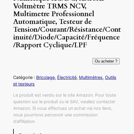
Voltmètre TRMS NCV,
Multimetre Professionnel
Automatique, Testeur de
Tension/Courant/Résistance/Cont
inuité/Diode/Capacité/Fréquence
/Rapport Cyclique/LPF
Ou acheter ?
Catégorie :
Bricolage
, 
Électricité
, 
Multimètres
, 
Outils
et testeurs
Le produit est vendu sur le site Amazon. Pour toute
question sur le produit ou le SAV, veuillez contacter
Amazon. Si vous effectuez un achat via nos liens,
nous pourrions percevoir une commission
d’affiliation.