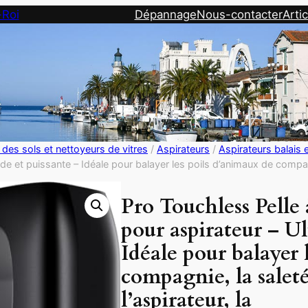
-Roi
Dépannage
Nous-contacter
Artic
 des sols et nettoyeurs de vitres
/
Aspirateurs
/
Aspirateurs balais e
 et puissante – Idéale pour balayer les poils d’animaux de compagnie, 
Pro Touchless Pelle
pour aspirateur – Ul
Idéale pour balayer 
compagnie, la saleté,
l’aspirateur, la