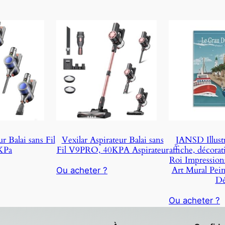
r Balai sans Fil
Vexilar Aspirateur Balai sans
JANSD Illustra
KPa
Fil V9PRO, 40KPA Aspirateur
affiche, décora
Roi Impressions
Art Mural Pein
Ou acheter ?
Dé
Ou acheter ?