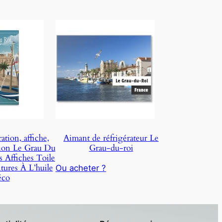
tion, affiche,
Aimant de réfrigérateur Le
tion Le Grau Du
Grau-du-roi
 Affiches Toile
tures À L’huile
Ou acheter ?
co