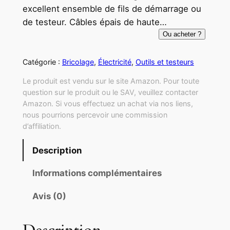
excellent ensemble de fils de démarrage ou
de testeur. Câbles épais de haute…
Ou acheter ?
Catégorie :
Bricolage
, 
Électricité
, 
Outils et testeurs
Le produit est vendu sur le site Amazon. Pour toute
question sur le produit ou le SAV, veuillez contacter
Amazon. Si vous effectuez un achat via nos liens,
nous pourrions percevoir une commission
d’affiliation.
Description
Informations complémentaires
Avis (0)