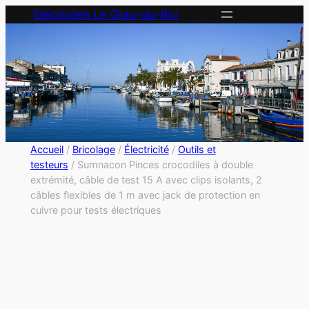
Electricien Le Grau-du-Roi
Accueil
/
Bricolage
/
Électricité
/
Outils et
testeurs
/ Sumnacon Pinces crocodiles à double
extrémité, câble de test 15 A avec clips isolants, 2
câbles flexibles de 1 m avec jack de protection en
cuivre pour tests électriques