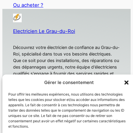
Ou acheter ?
Electricien Le Grau-du-Roi
Découvrez votre électricien de confiance au Grau-du-
Roi, spécialisé dans tous vos besoins électriques.
Que ce soit pour des installations, des réparations ou
des dépannages urgents, notre équipe d'électriciens
qualifiés s'engage à fournir des services rapides et
fiables. Électricien Le Grau-du-Roi
Gérer le consentement
À propos
Confidentialité
Pour offrir les meilleures expériences, nous utilisons des technologies
telles que les cookies pour stocker et/ou accéder aux informations des
Domotique
Politique de confidentialité
appareils. Le fait de consentir à ces technologies nous permettra de
traiter des données telles que le comportement de navigation ou les ID
Électricien
Conditions générales
uniques sur ce site. Le fait de ne pas consentir ou de retirer son
Produit
Nous contacter
consentement peut avoir un effet négatif sur certaines caractéristiques
et fonctions.
Réseaux sociaux