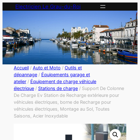
Electricien Le Grau-du-Roi
Accueil
/
Auto et Moto
/
Outils et
dépannage
/
Équipements garage et
atelier
/
Équipement de charge véhicule
électrique
/
Stations de charge
/ Support De Colonne
De Charge Ev Station de Recharge extérieure pour
véhicules électriques, borne de Recharge pour
véhicules électriques, Montage au Sol, Toutes
Saisons, Acier Inoxydable