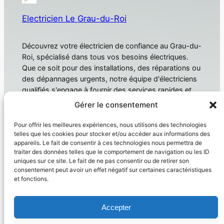
Electricien Le Grau-du-Roi
Découvrez votre électricien de confiance au Grau-du-
Roi, spécialisé dans tous vos besoins électriques.
Que ce soit pour des installations, des réparations ou
des dépannages urgents, notre équipe d'électriciens
qualifiés s'engage à fournir des services rapides et
fiables. Électricien Le Grau-du-Roi
Gérer le consentement
À propos
Confidentialité
Pour offrir les meilleures expériences, nous utilisons des technologies
telles que les cookies pour stocker et/ou accéder aux informations des
Domotique
Politique de confidentialité
appareils. Le fait de consentir à ces technologies nous permettra de
traiter des données telles que le comportement de navigation ou les ID
Électricien
Conditions générales
uniques sur ce site. Le fait de ne pas consentir ou de retirer son
Produit
Nous contacter
consentement peut avoir un effet négatif sur certaines caractéristiques
et fonctions.
Réseaux sociaux
Facebook
Accepter
Instagram
Twitter/X