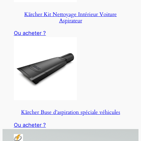
N
S
Kärcher Kit Nettoyage Intérieur Voiture
A
Aspirateur
L
E
Ou acheter ?
Kärcher Buse d’aspiration spéciale véhicules
Ou acheter ?