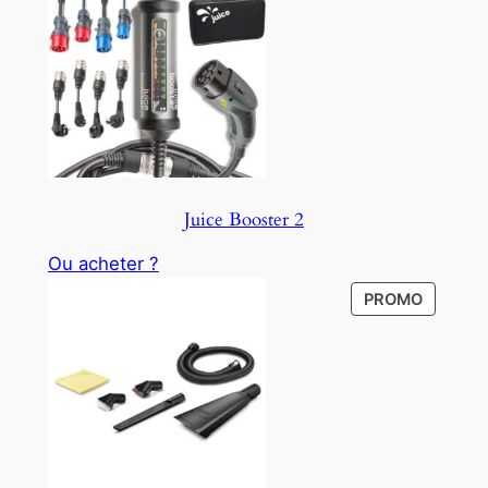
Juice Booster 2
Ou acheter ?
P
PROMO
R
O
D
U
C
T
O