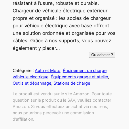
résistant à l’usure, robuste et durable.
Chargeur de véhicule électrique extérieur
propre et organisé : les socles de chargeur
pour véhicule électrique avec base offrent
une solution ordonnée et organisée pour vos
câbles. Grâce à nos supports, vous pouvez
également y placer…
Ou acheter ?
Catégorie :
Auto et Moto
, 
Équipement de charge
véhicule électrique
, 
Équipements garage et atelier
, 
Outils et dépannage
, 
Stations de charge
Le produit est vendu sur le site Amazon. Pour toute
question sur le produit ou le SAV, veuillez contacter
Amazon. Si vous effectuez un achat via nos liens,
nous pourrions percevoir une commission
d’affiliation.