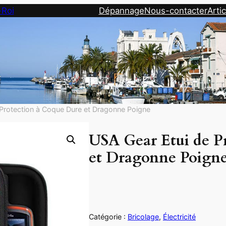
-Roi
Dépannage
Nous-contacter
Artic
Protection à Coque Dure et Dragonne Poigne
USA Gear Etui de P
et Dragonne Poign
Catégorie :
Bricolage
, 
Électricité