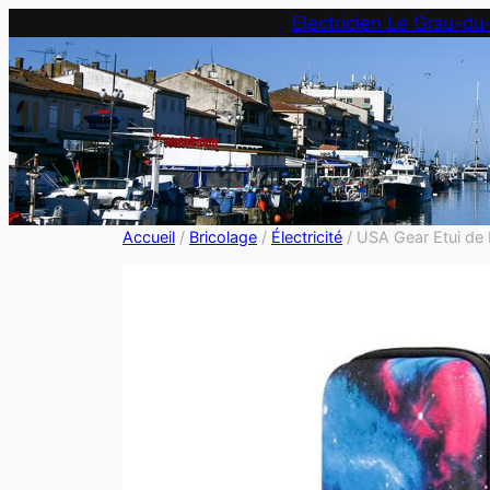
Electricien Le Grau-du
Accueil
/
Bricolage
/
Électricité
/ USA Gear Etui de 