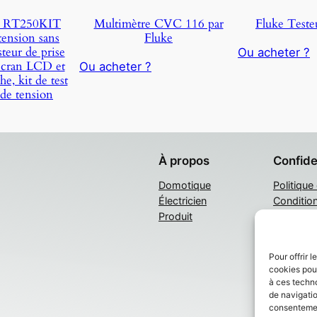
s RT250KIT
Multimètre CVC 116 par
Fluke Testeu
tension sans
Fluke
steur de prise
Ou acheter ?
cran LCD et
Ou acheter ?
e, kit de test
 de tension
À propos
Confide
Domotique
Politique
Électricien
Conditio
Produit
Nous con
Pour offrir 
cookies pour
à ces techn
de navigatio
consentement