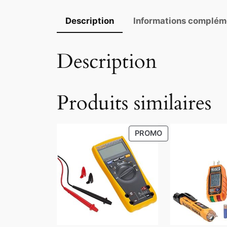
Description
Informations complém
Description
Produits similaires
P
PROMO
R
O
D
U
C
T
O
N