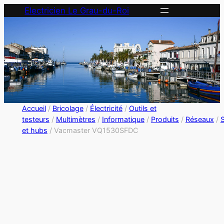
Electricien Le Grau-du-Roi
Accueil
/
Bricolage
/
Électricité
/
Outils et
testeurs
/
Multimètres
/
Informatique
/
Produits
/
Réseaux
/
et hubs
/ Vacmaster VQ1530SFDC