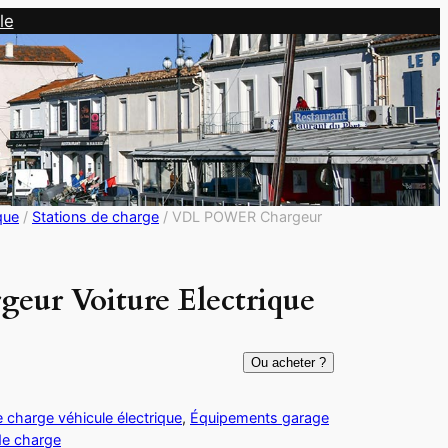
le
que
/
Stations de charge
/ VDL POWER Chargeur
r Voiture Electrique
Ou acheter ?
charge véhicule électrique
, 
Équipements garage
de charge