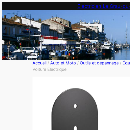
Electricien Le Grau-du
Accueil
/
Auto et Moto
/
Outils et dépannage
/
Équ
Voiture Electrique