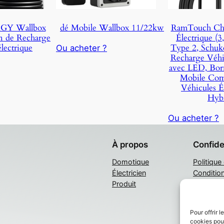
Y Wallbox
dé Mobile Wallbox 11/22kw
RamTouch Cha
n de Recharge
Électrique (
lectrique
Type 2, Schuk
Ou acheter ?
Recharge Véhic
avec LED, Bor
Mobile Comp
Véhicules Él
Hybr
Ou acheter ?
À propos
Confide
Domotique
Politique
Électricien
Conditio
Produit
Nous con
Pour offrir 
cookies pour