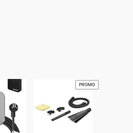
P
PROMO
R
O
D
U
C
T
O