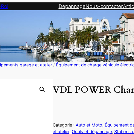
-Roi
Dépannage
Nous-contacter
Artic
ipements garage et atelier
/
Équipement de charge véhicule électri
VDL POWER Chargeu
Catégorie :
Auto et Moto
, 
Équipement de 
et atelier
, 
Outils et dépannage
, 
Stations 