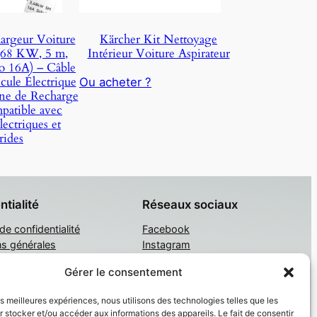
N
S
rgeur Voiture
Kärcher Kit Nettoyage
A
3,68 KW, 5 m,
Intérieur Voiture Aspirateur
L
o 16A) – Câble
E
ule Électrique
Ou acheter ?
ne de Recharge
atible avec
ectriques et
ides
ntialité
Réseaux sociaux
 de confidentialité
Facebook
ns générales
Instagram
tacter
Twitter/X
Gérer le consentement
les meilleures expériences, nous utilisons des technologies telles que les
 stocker et/ou accéder aux informations des appareils. Le fait de consentir