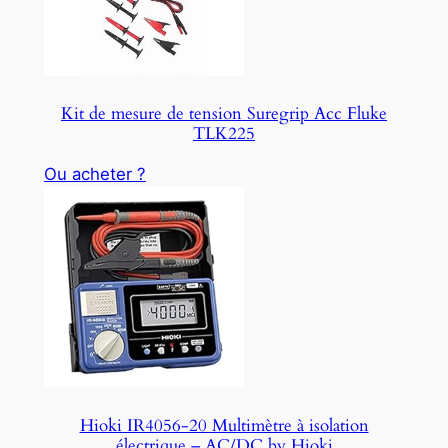
Kit de mesure de tension Suregrip Acc Fluke
TLK225
Ou acheter ?
Hioki IR4056-20 Multimètre à isolation
électrique – AC/DC by Hioki