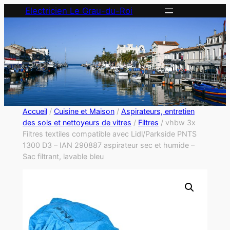
Electricien Le Grau-du-Roi
Accueil
/
Cuisine et Maison
/
Aspirateurs, entretien
des sols et nettoyeurs de vitres
/
Filtres
/ vhbw 3x
Filtres textiles compatible avec Lidl/Parkside PNTS
1300 D3 – IAN 290887 aspirateur sec et humide –
Sac filtrant, lavable bleu