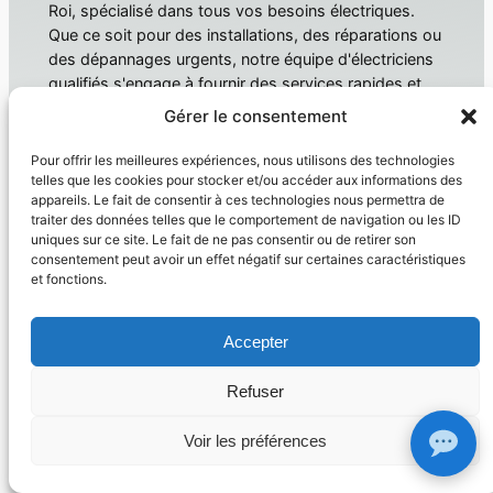
Roi, spécialisé dans tous vos besoins électriques.
Que ce soit pour des installations, des réparations ou
des dépannages urgents, notre équipe d'électriciens
qualifiés s'engage à fournir des services rapides et
fiables. Électricien Le Grau-du-Roi
Gérer le consentement
À propos
Confidentialité
Pour offrir les meilleures expériences, nous utilisons des technologies
telles que les cookies pour stocker et/ou accéder aux informations des
Domotique
Politique de confidentialité
appareils. Le fait de consentir à ces technologies nous permettra de
traiter des données telles que le comportement de navigation ou les ID
Électricien
Conditions générales
uniques sur ce site. Le fait de ne pas consentir ou de retirer son
Produit
Nous contacter
consentement peut avoir un effet négatif sur certaines caractéristiques
et fonctions.
Réseaux sociaux
Facebook
Accepter
Instagram
Twitter/X
Refuser
Copyright © 2026 –
Electricien Le Grau Du Roi
– siret
41448350300085
Voir les préférences