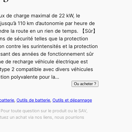
 de charge maximal de 22 kW, le
e jusqu’à 110 km d’autonomie par heure de
ndre la route en un rien de temps. 【Sûr】
ns de sécurité telles que la protection
on contre les surintensités et la protection
tissant des années de fonctionnement sûr
e de recharge véhicule électrique est
 type 2 compatible avec divers véhicules
ution polyvalente pour la…
Ou acheter ?
atterie
, 
Outils de batterie
, 
Outils et dépannage
Pour toute question sur le produit ou le SAV,
tuez un achat via nos liens, nous pourrions