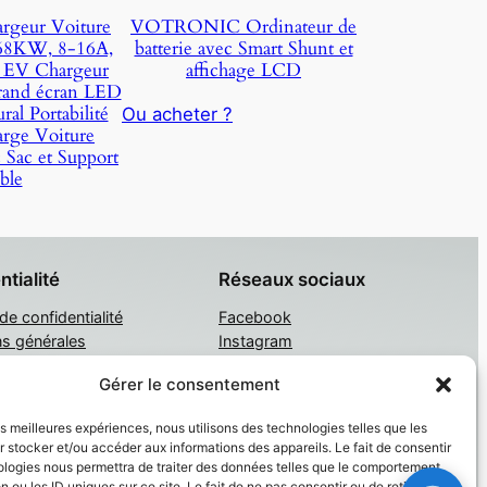
rgeur Voiture
VOTRONIC Ordinateur de
,68KW, 8-16A,
batterie avec Smart Shunt et
 EV Chargeur
affichage LCD
rand écran LED
al Portabilité
Ou acheter ?
rge Voiture
 Sac et Support
ble
ntialité
Réseaux sociaux
 de confidentialité
Facebook
ns générales
Instagram
tacter
Twitter/X
Gérer le consentement
les meilleures expériences, nous utilisons des technologies telles que les
 stocker et/ou accéder aux informations des appareils. Le fait de consentir
ologies nous permettra de traiter des données telles que le comportement
n ou les ID uniques sur ce site. Le fait de ne pas consentir ou de retirer son