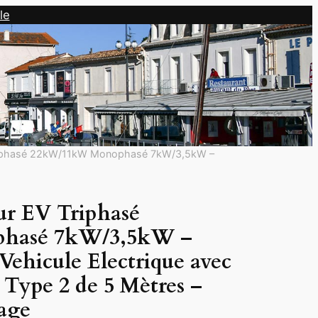
le
Triphasé 22kW/11kW Monophasé 7kW/3,5kW –
ur EV Triphasé
hasé 7kW/3,5kW –
ehicule Electrique avec
Type 2 de 5 Mètres –
lage