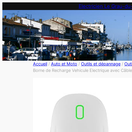
Electricien Le Grau-du
Accueil
/
Auto et Moto
/
Outils et dépannage
/
Outi
Borne de Recharge Vehicule Electrique avec Câble