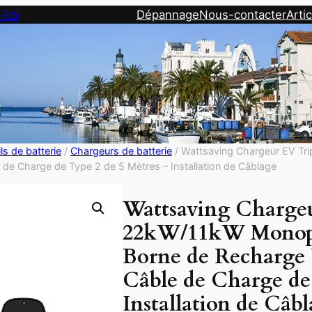
-Roi
Dépannage
Nous-contacter
Artic
ls de batterie
/
Chargeurs de batterie
/ Wattsaving Chargeur EV 
 de Charge de Type 2 de 5 Mètres – Installation de Câblage
Wattsaving Charge
22kW/11kW Monop
Borne de Recharge V
Câble de Charge de 
Installation de Câb