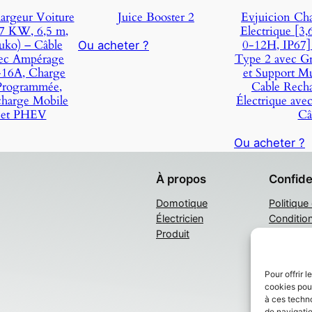
rgeur Voiture
Juice Booster 2
Evjuicion Cha
,7 KW, 6,5 m,
Electrique [3
uko) – Câble
0-12H, IP67]
Ou acheter ?
ec Ampérage
Type 2 avec G
-16A, Charge
et Support Mur
 Programmée,
Cable Recha
harge Mobile
Électrique avec
 et PHEV
Câ
Ou acheter ?
À propos
Confide
Domotique
Politique
Électricien
Conditio
Produit
Nous con
Pour offrir 
cookies pour
à ces techn
de navigatio