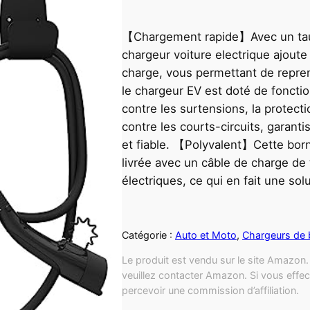
【Chargement rapide】Avec un taux
chargeur voiture electrique ajout
charge, vous permettant de repre
le chargeur EV est doté de fonctio
contre les surtensions, la protecti
contre les courts-circuits, garan
et fiable. 【Polyvalent】Cette born
livrée avec un câble de charge de
électriques, ce qui en fait une sol
Catégorie :
Auto et Moto
, 
Chargeurs de b
Le produit est vendu sur le site Amazon. 
veuillez contacter Amazon. Si vous effec
percevoir une commission d’affiliation.