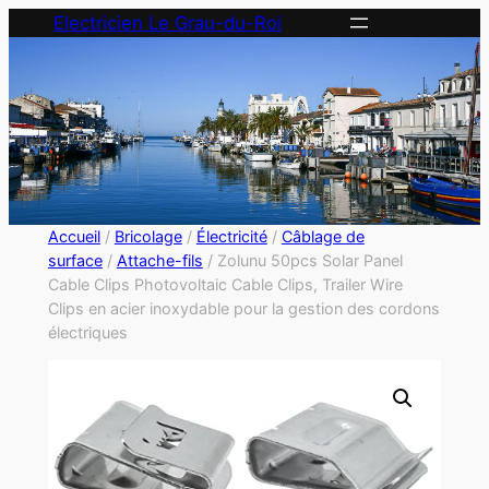
Electricien Le Grau-du-Roi
Accueil
/
Bricolage
/
Électricité
/
Câblage de
surface
/
Attache-fils
/ Zolunu 50pcs Solar Panel
Cable Clips Photovoltaic Cable Clips, Trailer Wire
Clips en acier inoxydable pour la gestion des cordons
électriques