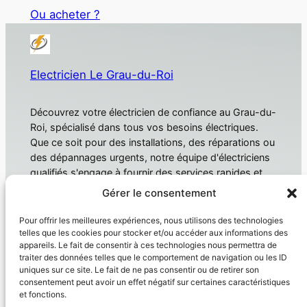
Ou acheter ?
Electricien Le Grau-du-Roi
Découvrez votre électricien de confiance au Grau-du-
Roi, spécialisé dans tous vos besoins électriques.
Que ce soit pour des installations, des réparations ou
des dépannages urgents, notre équipe d'électriciens
qualifiés s'engage à fournir des services rapides et
fiables. Électricien Le Grau-du-Roi
Gérer le consentement
À propos
Confidentialité
Pour offrir les meilleures expériences, nous utilisons des technologies
telles que les cookies pour stocker et/ou accéder aux informations des
Domotique
Politique de confidentialité
appareils. Le fait de consentir à ces technologies nous permettra de
traiter des données telles que le comportement de navigation ou les ID
Électricien
Conditions générales
uniques sur ce site. Le fait de ne pas consentir ou de retirer son
Produit
Nous contacter
consentement peut avoir un effet négatif sur certaines caractéristiques
et fonctions.
Réseaux sociaux