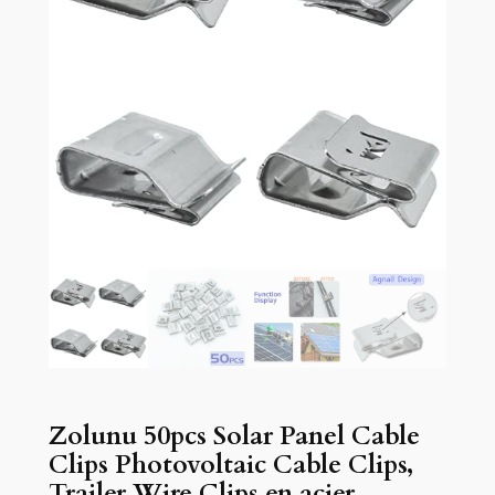
Zolunu 50pcs Solar Panel Cable
Clips Photovoltaic Cable Clips,
Trailer Wire Clips en acier