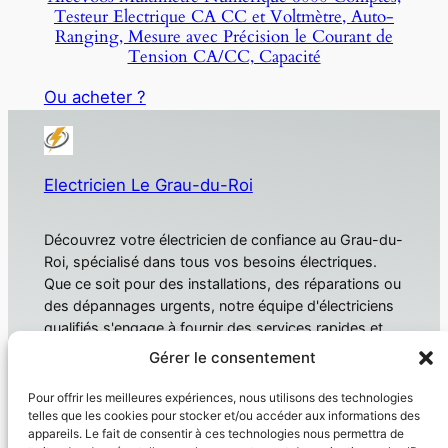
Testeur Electrique CA CC et Voltmètre, Auto-
Ranging, Mesure avec Précision le Courant de
Tension CA/CC, Capacité
Ou acheter ?
Electricien Le Grau-du-Roi
Découvrez votre électricien de confiance au Grau-du-
Roi, spécialisé dans tous vos besoins électriques.
Que ce soit pour des installations, des réparations ou
des dépannages urgents, notre équipe d'électriciens
qualifiés s'engage à fournir des services rapides et
fiables. Électricien Le Grau-du-Roi
Gérer le consentement
À propos
Confidentialité
Pour offrir les meilleures expériences, nous utilisons des technologies
telles que les cookies pour stocker et/ou accéder aux informations des
Domotique
Politique de confidentialité
appareils. Le fait de consentir à ces technologies nous permettra de