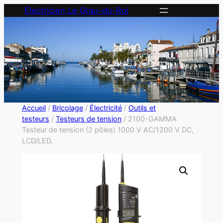
Electricien Le Grau-du-Roi
Accueil
/
Bricolage
/
Électricité
/
Outils et
testeurs
/
Testeurs de tension
/ 2100-GAMMA
Testeur de tension (2 pôles) 1000 V AC/1200 V DC,
LCD/LED,