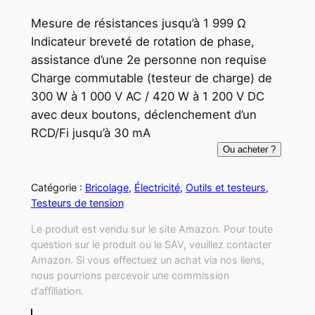
Mesure de résistances jusqu’à 1 999 Ω
Indicateur breveté de rotation de phase,
assistance d’une 2e personne non requise
Charge commutable (testeur de charge) de
300 W à 1 000 V AC / 420 W à 1 200 V DC
avec deux boutons, déclenchement d’un
RCD/Fi jusqu’à 30 mA
Ou acheter ?
Catégorie :
Bricolage
, 
Électricité
, 
Outils et testeurs
, 
Testeurs de tension
Le produit est vendu sur le site Amazon. Pour toute
question sur le produit ou le SAV, veuillez contacter
Amazon. Si vous effectuez un achat via nos liens,
nous pourrions percevoir une commission
d’affiliation.