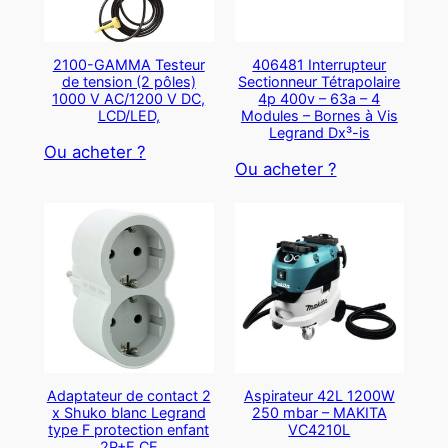
2100-GAMMA Testeur
406481 Interrupteur
de tension (2 pôles)
Sectionneur Tétrapolaire
1000 V AC/1200 V DC,
4p 400v – 63a – 4
LCD/LED,
Modules – Bornes à Vis
Legrand Dx³-is
Ou acheter ?
Ou acheter ?
Adaptateur de contact 2
Aspirateur 42L 1200W
x Shuko blanc Legrand
250 mbar – MAKITA
type F protection enfant
VC4210L
2P+E CE