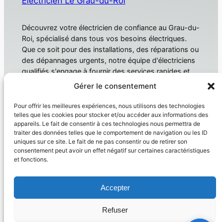
Electricien Le Grau-du-Roi
Découvrez votre électricien de confiance au Grau-du-
Roi, spécialisé dans tous vos besoins électriques.
Que ce soit pour des installations, des réparations ou
des dépannages urgents, notre équipe d'électriciens
qualifiés s'engage à fournir des services rapides et
fiables. Électricien Le Grau-du-Roi
Gérer le consentement
À propos
Confidentialité
Pour offrir les meilleures expériences, nous utilisons des technologies
telles que les cookies pour stocker et/ou accéder aux informations des
Domotique
Politique de confidentialité
appareils. Le fait de consentir à ces technologies nous permettra de
traiter des données telles que le comportement de navigation ou les ID
Électricien
Conditions générales
uniques sur ce site. Le fait de ne pas consentir ou de retirer son
Produit
Nous contacter
consentement peut avoir un effet négatif sur certaines caractéristiques
et fonctions.
Réseaux sociaux
Facebook
Accepter
Instagram
Twitter/X
Refuser
Copyright © 2026 –
Electricien Le Grau Du Roi
– siret