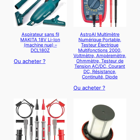
Aspirateur sans fil
AstroAI Multimètre
MAKITA 18V Li-Ion
Numérique Portable,
(machine nue) –
Testeur Électrique
DCL180Z
Multifonctions 2000,
Voltmètre, Ampèremètre,
Ohmmètre, Testeur de
Ou acheter ?
Tension AC/DC, Courant
DC, Résistance,
Continuité, Diode
Ou acheter ?