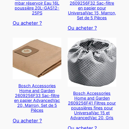
mbar réservoir Eau 16L
2609256F32 Sac-filtre
poussière 20L-GAS12-
en papier pour
25PS
UniversalVac 15, Marron,
Set de 5 Pièces
Ou acheter ?
Ou acheter ?
Bosch Accessories
Home and Garden
Bosch Accessories
2609256F33 Sac-filtre
Home and Garden
en papier AdvancedVac
2609256F41 Filtres pour
20, Marron, Set de 5
poussières fines pour
Pièces
UniversalVac 15 et
AdvancedVac 20, Gris
Ou acheter ?
Ou acheter ?