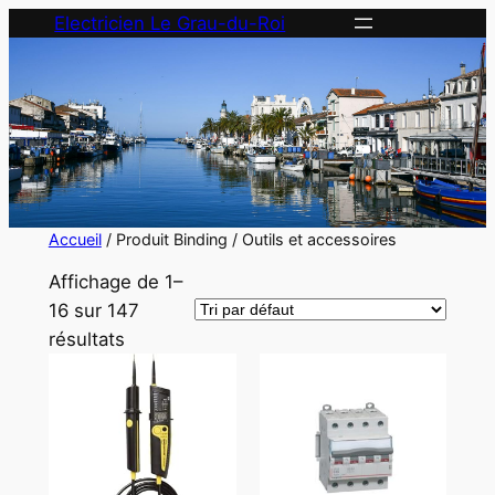
Aller
Electricien Le Grau-du-Roi
au
contenu
Accueil
/ Produit Binding / Outils et accessoires
Affichage de 1–
16 sur 147
résultats