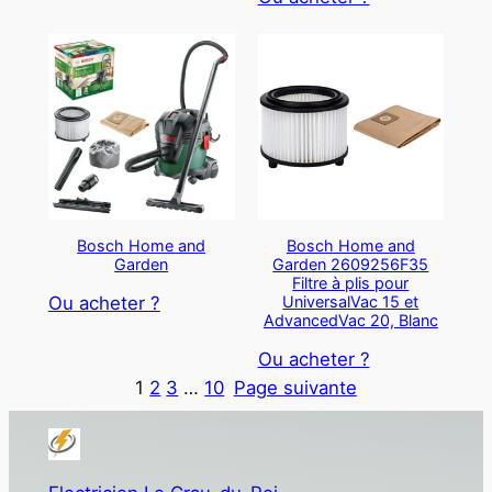
Bosch Home and
Bosch Home and
Garden
Garden 2609256F35
Filtre à plis pour
UniversalVac 15 et
Ou acheter ?
AdvancedVac 20, Blanc
Ou acheter ?
1
2
3
…
10
Page suivante