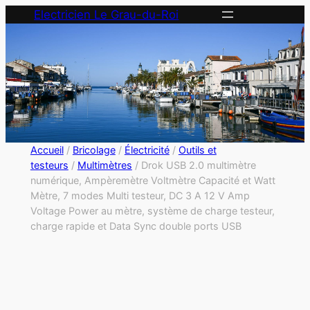
Electricien Le Grau-du-Roi
Accueil
/
Bricolage
/
Électricité
/
Outils et
testeurs
/
Multimètres
/ Drok USB 2.0 multimètre
numérique, Ampèremètre Voltmètre Capacité et Watt
Mètre, 7 modes Multi testeur, DC 3 A 12 V Amp
Voltage Power au mètre, système de charge testeur,
charge rapide et Data Sync double ports USB