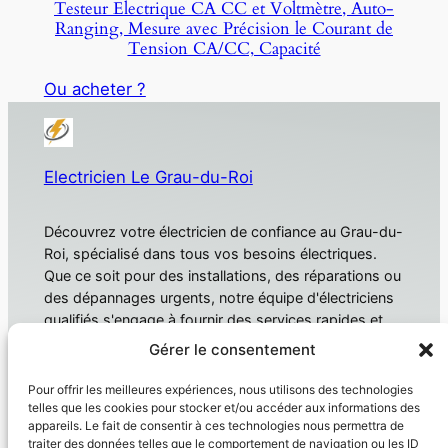
Testeur Electrique CA CC et Voltmètre, Auto-
Ranging, Mesure avec Précision le Courant de
Tension CA/CC, Capacité
Ou acheter ?
Electricien Le Grau-du-Roi
Découvrez votre électricien de confiance au Grau-du-
Roi, spécialisé dans tous vos besoins électriques.
Que ce soit pour des installations, des réparations ou
des dépannages urgents, notre équipe d'électriciens
qualifiés s'engage à fournir des services rapides et
fiables. Électricien Le Grau-du-Roi
Gérer le consentement
À propos
Confidentialité
Pour offrir les meilleures expériences, nous utilisons des technologies
telles que les cookies pour stocker et/ou accéder aux informations des
Domotique
Politique de confidentialité
appareils. Le fait de consentir à ces technologies nous permettra de
traiter des données telles que le comportement de navigation ou les ID
Électricien
Conditions générales