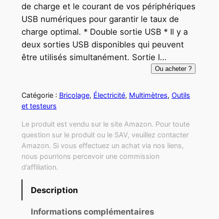
de charge et le courant de vos périphériques
USB numériques pour garantir le taux de
charge optimal. * Double sortie USB * Il y a
deux sorties USB disponibles qui peuvent
être utilisés simultanément. Sortie I…
Ou acheter ?
Catégorie :
Bricolage
, 
Électricité
, 
Multimètres
, 
Outils
et testeurs
Le produit est vendu sur le site Amazon. Pour toute
question sur le produit ou le SAV, veuillez contacter
Amazon. Si vous effectuez un achat via nos liens,
nous pourrions percevoir une commission
d’affiliation.
Description
Informations complémentaires