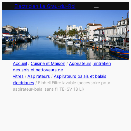
Electricien Le Grau-du-Roi
Accueil
/
Cuisine et Maison
/
Aspirateurs, entretien
des sols et nettoyeurs de
vitres
/
Aspirateurs
/
Aspirateurs balais et balais
électriques
/ Einhell Filtre lavable (accessoire pour
aspirateur-balai sans fil TE-SV 18 Li)