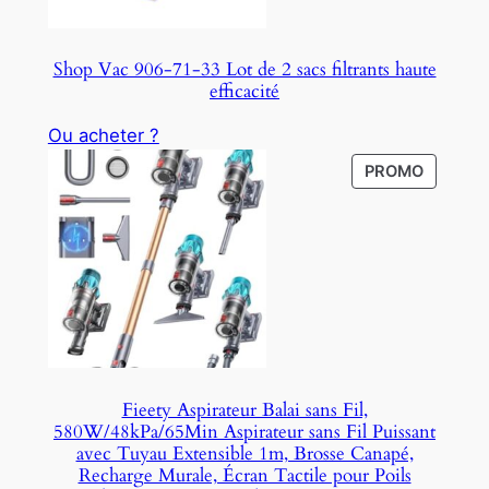
Shop Vac 906-71-33 Lot de 2 sacs filtrants haute
efficacité
Ou acheter ?
P
PROMO
R
O
D
U
C
T
O
N
S
Fieety Aspirateur Balai sans Fil,
A
580W/48kPa/65Min Aspirateur sans Fil Puissant
L
avec Tuyau Extensible 1m, Brosse Canapé,
E
Recharge Murale, Écran Tactile pour Poils