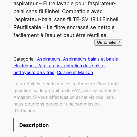
aspirateur – Filtre lavable pour l’aspirateur-
balai sans fil Einhell Compatible avec
l’aspirateur-balai sans fil TE-SV 18 Li Einhell
Réutilisable – Le filtre encrassé se nettoie
facilement à l’eau et peut être réutilisé.
Ou acheter ?
Catégorie :
Aspirateurs
, 
Aspirateurs balais et balais
électriques
, 
Aspirateurs, entretien des sols et
nettoyeurs de vitres
, 
Cuisine et Maison
Le produit est vendu sur le site Amazon. Pour toute
question sur le produit ou le SAV, veuillez contacter
Amazon. Si vous effectuez un achat via nos liens,
nous pourrions percevoir une commission
d’affiliation.
Description