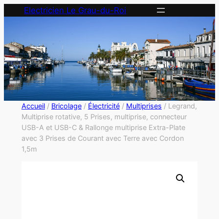
Electricien Le Grau-du-Roi
Accueil
/
Bricolage
/
Électricité
/
Multiprises
/ Legrand,
Multiprise rotative, 5 Prises, multiprise, connecteur
USB-A et USB-C & Rallonge multiprise Extra-Plate
avec 3 Prises de Courant avec Terre avec Cordon
1,5m