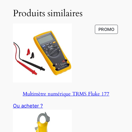
Produits similaires
P
PROMO
R
O
D
U
C
T
O
N
S
Multimètre numérique TRMS Fluke 177
A
L
Ou acheter ?
E