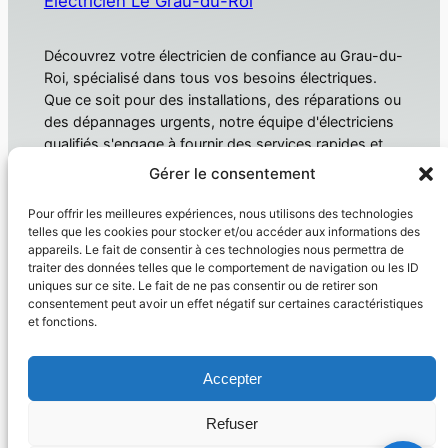
Electricien Le Grau-du-Roi
Découvrez votre électricien de confiance au Grau-du-
Roi, spécialisé dans tous vos besoins électriques.
Que ce soit pour des installations, des réparations ou
des dépannages urgents, notre équipe d'électriciens
qualifiés s'engage à fournir des services rapides et
fiables. Électricien Le Grau-du-Roi
Gérer le consentement
À propos
Confidentialité
Pour offrir les meilleures expériences, nous utilisons des technologies
telles que les cookies pour stocker et/ou accéder aux informations des
Domotique
Politique de confidentialité
appareils. Le fait de consentir à ces technologies nous permettra de
traiter des données telles que le comportement de navigation ou les ID
Électricien
Conditions générales
uniques sur ce site. Le fait de ne pas consentir ou de retirer son
Produit
Nous contacter
consentement peut avoir un effet négatif sur certaines caractéristiques
et fonctions.
Réseaux sociaux
Facebook
Accepter
Instagram
Twitter/X
Refuser
Copyright © 2026 –
Electricien Le Grau Du Roi
– siret