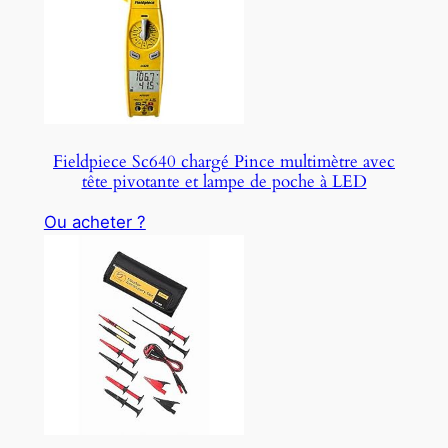
Fieldpiece Sc640 chargé Pince multimètre avec
tête pivotante et lampe de poche à LED
Ou acheter ?