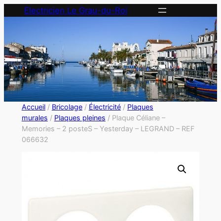
Electricien Le Grau-du-Roi
Accueil
/
Bricolage
/
Électricité
/
Plaques
murales
/
Plaques pleines
/ Plaque Céliane –
Memories – 2 posteS – Yesterday – LEGRAND – REF
066632