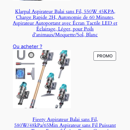
Klarpul Aspirateur Balai sans Fil, 550W 45KPA,
Charge Rapide 2H, Autonomie de 60 Minutes,
Aspirateur Autoportant avec Écran Tactile LED et
Éclairage, Léger, pour Poils
d’animaux/Moquette/Sol, Blanc
Ou acheter ?
P
PROMO
R
O
D
U
C
T
O
N
S
Fieety Aspirateur Balai sans Fil,
A
580W/48kPa/65Min Aspirateur sans Fil Puissant
L