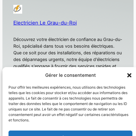
Electricien Le Grau-du-Roi
Découvrez votre électricien de confiance au Grau-du-
Roi, spécialisé dans tous vos besoins électriques.
Que ce soit pour des installations, des réparations ou
des dépannages urgents, notre équipe d'électriciens
qualifiés s'engage à fournir des services rapides et
fiables. Électricien Le Grau-du-Roi
Gérer le consentement
À propos
Confidentialité
Pour offrir les meilleures expériences, nous utilisons des technologies
telles que les cookies pour stocker et/ou accéder aux informations des
Domotique
Politique de confidentialité
appareils. Le fait de consentir à ces technologies nous permettra de
traiter des données telles que le comportement de navigation ou les ID
Électricien
Conditions générales
uniques sur ce site. Le fait de ne pas consentir ou de retirer son
Produit
Nous contacter
consentement peut avoir un effet négatif sur certaines caractéristiques
et fonctions.
Réseaux sociaux
Facebook