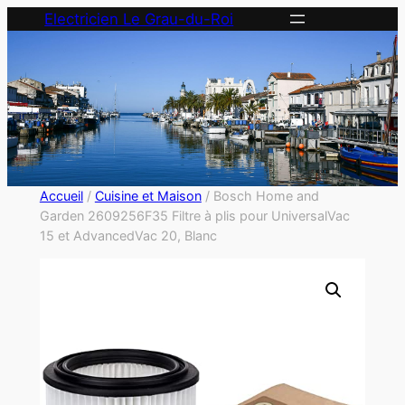
Electricien Le Grau-du-Roi
Accueil
/
Cuisine et Maison
/ Bosch Home and
Garden 2609256F35 Filtre à plis pour UniversalVac
15 et AdvancedVac 20, Blanc