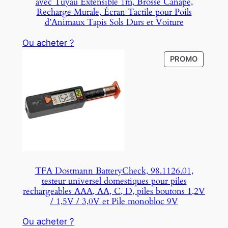
avec Tuyau Extensible 1m, Brosse Canapé,
E
Recharge Murale, Écran Tactile pour Poils
d’Animaux Tapis Sols Durs et Voiture
Ou acheter ?
P
PROMO
R
O
D
U
C
T
O
N
S
TFA Dostmann BatteryCheck, 98.1126.01,
A
testeur universel domestiques pour piles
L
rechargeables AAA, AA, C, D, piles boutons 1,2V
E
/ 1,5V / 3,0V et Pile monobloc 9V
Ou acheter ?