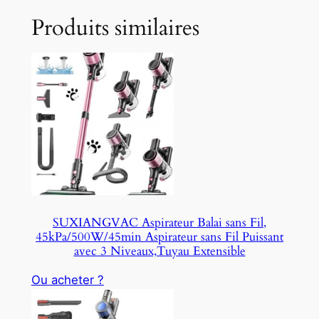
Produits similaires
SUXIANGVAC Aspirateur Balai sans Fil,
45kPa/500W/45min Aspirateur sans Fil Puissant
avec 3 Niveaux,Tuyau Extensible
Ou acheter ?