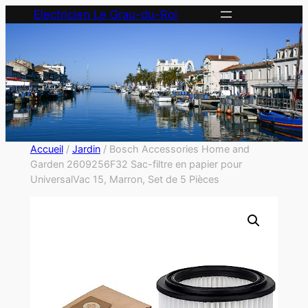
Electricien Le Grau-du-Roi
Accueil
/
Jardin
/ Bosch Accessories Home and
Garden 2609256F32 Sac-filtre en papier pour
UniversalVac 15, Marron, Set de 5 Pièces