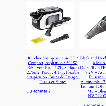
Kärcher Shampouineuse SE 3
Black and Deck
Compact, Aspiration : 500W,
à Main 
Réservoir Eau : 1,7L, Surface :
DUSTBUSTER 
2,76m2, Poids : 4,1kg, Flexible
7,2V – Aspi
d’Aspiration, Buses de Lavage :
Puissant 
Tissus et Fentes
Autonomie 17 
Lithium-ION –
ML – Bleu
Ou acheter ?
NVC220
Ou acheter ?