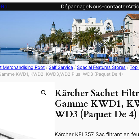
-Roi
Dépannage
Nous-contacter
Artic
st Merchandising Root
/
Self Service
/
Special Features Stores
/
Top 
lle Gamme KWD1, KWD2, KWD3,WD2 Plus, WD3 (Paquet De 4)
Kärcher Sachet Filt
Gamme KWD1, KW
WD3 (Paquet De 4)
Kärcher KFI 357 Sac filtrant en fe