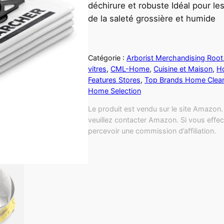
déchirure et robuste Idéal pour les
de la saleté grossière et humide
Catégorie :
Arborist Merchandising Root
vitres
, 
CML-Home
, 
Cuisine et Maison
, 
Ho
Features Stores
, 
Top Brands Home Clea
Home Selection
Le produit est vendu sur le site Amazon. 
veuillez contacter Amazon. Si vous effec
percevoir une commission d’affiliation.