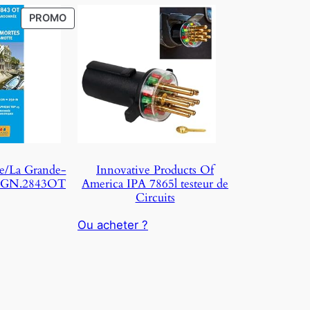
P
PROMO
R
O
D
U
C
T
O
N
S
e/La Grande-
Innovative Products Of
A
 IGN.2843OT
America IPA 7865l testeur de
L
Circuits
E
Ou acheter ?