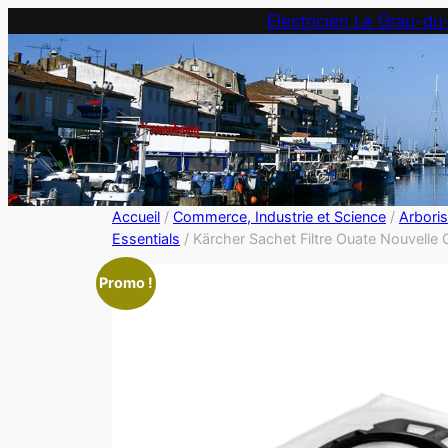
Electricien Le Grau-du
Accueil
/
Commerce, Industrie et Science
/
Arbori
Essentials
/ Kärcher Sachet Filtre Ouate Nouve
Promo !