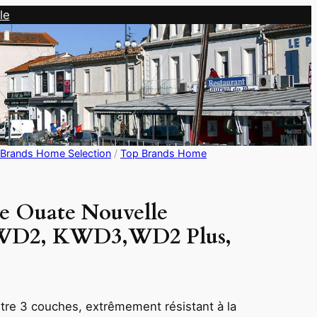
le
Brands Home Selection
/
Top Brands Home
re Ouate Nouvelle
D2, KWD3,WD2 Plus,
utre 3 couches, extrêmement résistant à la