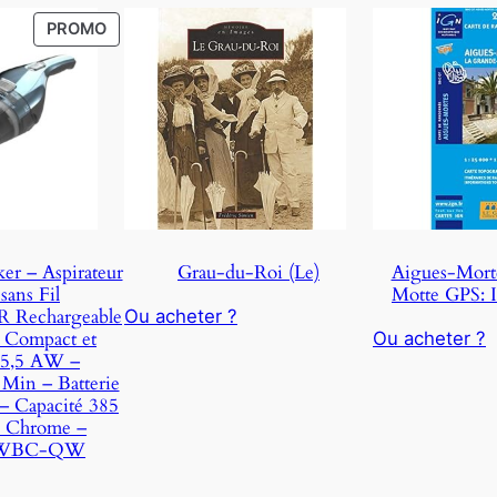
P
PROMO
R
O
D
U
C
T
O
N
S
er – Aspirateur
Grau-du-Roi (Le)
Aigues-Mort
A
sans Fil
Motte GPS:
L
Rechargeable
Ou acheter ?
E
 Compact et
Ou acheter ?
15,5 AW –
Min – Batterie
 Capacité 385
 Chrome –
WBC-QW