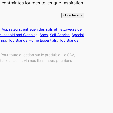
 contraintes lourdes telles que l’aspiration
Ou acheter ?
, 
Aspirateurs, entretien des sols et nettoyeurs de
usehold and Cleaning
, 
Sacs
, 
Self Service
, 
Special
ning
, 
Top Brands Home Essentials
, 
Top Brands
Pour toute question sur le produit ou le SAV,
tuez un achat via nos liens, nous pourrions