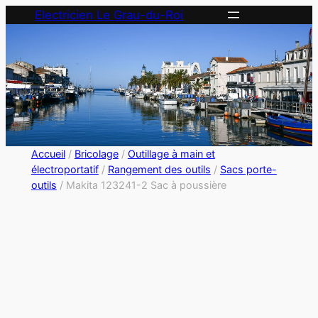
Electricien Le Grau-du-Roi
Accueil
/
Bricolage
/
Outillage à main et
électroportatif
/
Rangement des outils
/
Sacs porte-
outils
/ Makita 123241-2 Sac à poussière