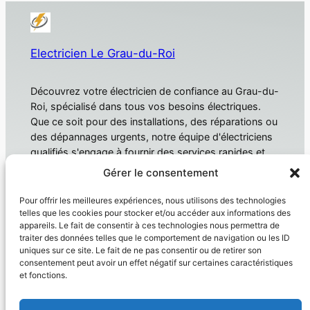
Electricien Le Grau-du-Roi
Découvrez votre électricien de confiance au Grau-du-
Roi, spécialisé dans tous vos besoins électriques.
Que ce soit pour des installations, des réparations ou
des dépannages urgents, notre équipe d'électriciens
qualifiés s'engage à fournir des services rapides et
fiables. Électricien Le Grau-du-Roi
Gérer le consentement
À propos
Confidentialité
Pour offrir les meilleures expériences, nous utilisons des technologies
telles que les cookies pour stocker et/ou accéder aux informations des
Domotique
Politique de confidentialité
appareils. Le fait de consentir à ces technologies nous permettra de
traiter des données telles que le comportement de navigation ou les ID
Électricien
Conditions générales
uniques sur ce site. Le fait de ne pas consentir ou de retirer son
Produit
Nous contacter
consentement peut avoir un effet négatif sur certaines caractéristiques
et fonctions.
Réseaux sociaux
Facebook